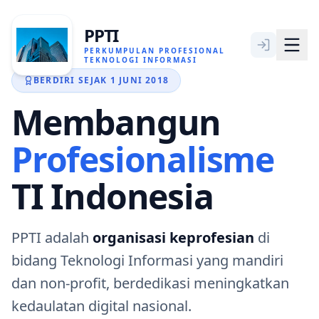
PPTI
PERKUMPULAN PROFESIONAL
TEKNOLOGI INFORMASI
BERDIRI SEJAK 1 JUNI 2018
Membangun
BERANDA
Profesionalisme
TENTANG KAMI
TI Indonesia
KEANGGOTAAN
ARTIKEL KHUSUS
PPTI adalah
organisasi keprofesian
di
bidang Teknologi Informasi yang mandiri
HUBUNGI KAMI
dan non-profit, berdedikasi meningkatkan
kedaulatan digital nasional.