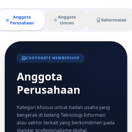
Anggota
Anggota
Kehormatan
Perusahaan
Umum
CORPORATE MEMBERSHIP
Anggota
Perusahaan
Kategori khusus untuk badan usaha yang
bergerak di bidang Teknologi Informasi
atau sektor terkait yang berkomitmen pada
standar profesionalisme digital.