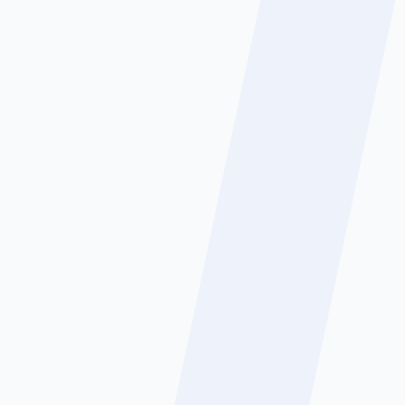
Tantangan Generasi Sekarang
terhadap Dampak Kecerdasan
Buatan (AI)
Selengkapnya
BERITA