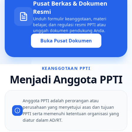
Pusat Berkas & Dokumen
Resmi
Unduh formulir keanggotaan, materi
belajar, dan regulasi resmi PPTI atau
unggah dokumen pendukung Anda.
Buka Pusat Dokumen
KEANGGOTAAN PPTI
Menjadi Anggota PPTI
Anggota PPTI adalah perorangan atau
perusahaan yang menyetujui asas dan tujuan
PPTI serta memenuhi ketentuan organisasi yang
diatur dalam AD/RT.