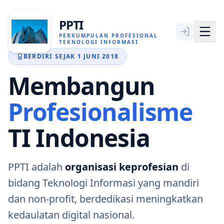
PPTI
PERKUMPULAN PROFESIONAL
TEKNOLOGI INFORMASI
BERDIRI SEJAK 1 JUNI 2018
Membangun
BERANDA
Profesionalisme
TENTANG KAMI
TI Indonesia
KEANGGOTAAN
ARTIKEL KHUSUS
PPTI adalah
organisasi keprofesian
di
bidang Teknologi Informasi yang mandiri
HUBUNGI KAMI
dan non-profit, berdedikasi meningkatkan
kedaulatan digital nasional.