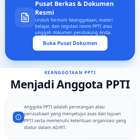
Pusat Berkas & Dokumen
Resmi
Unduh formulir keanggotaan, materi
belajar, dan regulasi resmi PPTI atau
unggah dokumen pendukung Anda.
Buka Pusat Dokumen
KEANGGOTAAN PPTI
Menjadi Anggota PPTI
Anggota PPTI adalah perorangan atau
perusahaan yang menyetujui asas dan tujuan
PPTI serta memenuhi ketentuan organisasi yang
diatur dalam AD/RT.