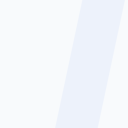
Tantangan Generasi Sekarang
terhadap Dampak Kecerdasan
Buatan (AI)
Selengkapnya
BERITA