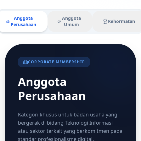
Anggota
Anggota
Kehormatan
Perusahaan
Umum
CORPORATE MEMBERSHIP
Anggota
Perusahaan
Kategori khusus untuk badan usaha yang
bergerak di bidang Teknologi Informasi
atau sektor terkait yang berkomitmen pada
standar profesionalisme digital.